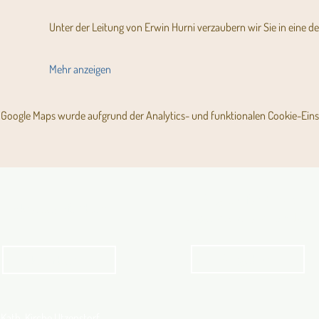
Unter der Leitung von Erwin Hurni verzaubern wir Sie in eine de
Mehr anzeigen
Google Maps wurde aufgrund der Analytics- und funktionalen Cookie-Einst
Angebot für Kinder,
Aktuelles Pfarrblatt
Jugendliche und Familien
Angebot
kathbern
Kath. Kirche Utzenstorf