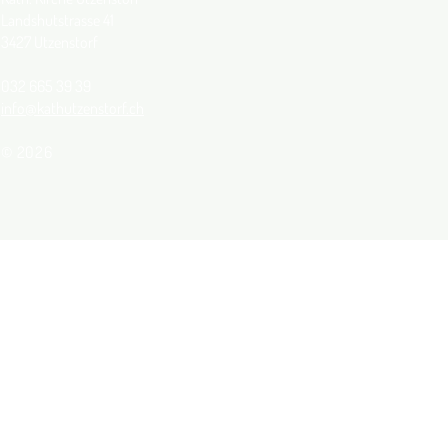
Landshutstrasse 41
3427 Utzenstorf
032 665 39 39
info@kathutzenstorf.ch
© 2026