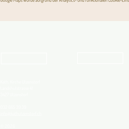
Google Maps wurde aufgrund der Analytics- und funktionalen Cookie-Einst
Angebot für Kinder,
Aktuelles Pfarrblatt
Jugendliche und Familien
Angebot
kathbern
Kath. Kirche Utzenstorf
Landshutstrasse 41
3427 Utzenstorf
032 665 39 39
info@kathutzenstorf.ch
© 2026