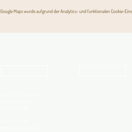
Google Maps wurde aufgrund der Analytics- und funktionalen Cookie-Einst
Angebot für Kinder,
Aktuelles Pfarrblatt
Jugendliche und Familien
Angebot
kathbern
Kath. Kirche Utzenstorf
Landshutstrasse 41
3427 Utzenstorf
032 665 39 39
info@kathutzenstorf.ch