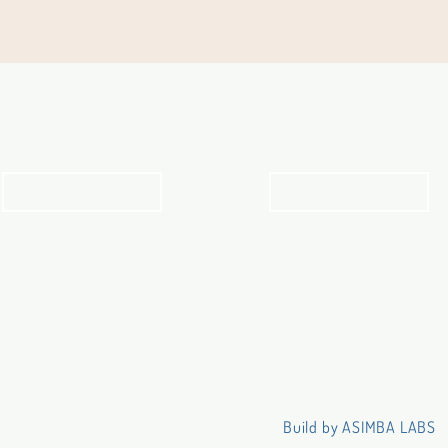
Angebot für Kinder,
Stundenpläne
Jugendliche und Familien
Religionsunterricht
Angebot
Stundenpläne
Build by ASIMBA LABS