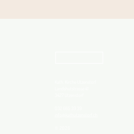
Aktuelles Pfarrblatt
kathbern
Kath. Kirche Utzenstorf
Landshutstrasse 41
3427 Utzenstorf
032 665 39 39
info@kathutzenstorf.ch
© 2026