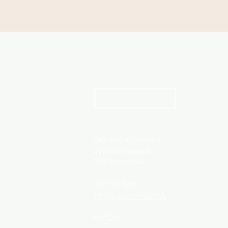
Aktuelles Pfarrblatt
kathbern
Kath. Kirche Utzenstorf
Landshutstrasse 41
3427 Utzenstorf
032 665 39 39
info@kathutzenstorf.ch
© 2026