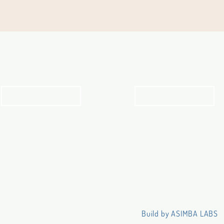
Angebot für Kinder,
Stundenpläne
Jugendliche und Familien
Religionsunterricht
Angebot
Stundenpläne
Build by ASIMBA LABS