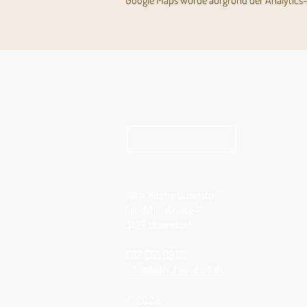
Google Maps wurde aufgrund der Analytics- 
Aktuelles Pfarrblatt
kathbern
Kath. Kirche Utzenstorf
Landshutstrasse 41
3427 Utzenstorf
032 665 39 39
info@kathutzenstorf.ch
© 2026