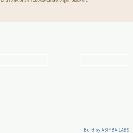
und funktionalen Cookie-Einstellungen blockiert.
Angebot für Kinder,
Stundenpläne
Jugendliche und Familien
Religionsunterricht
Angebot
Stundenpläne
Build by ASIMBA LABS