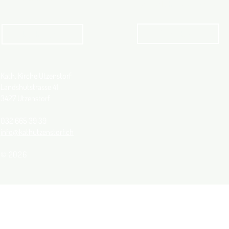
Jugendliche und Familien
Angebot
kathbern
Kath. Kirche Utzenstorf
Landshutstrasse 41
3427 Utzenstorf
032 665 39 39
info@kathutzenstorf.ch
© 2026