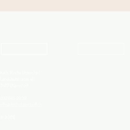
Angebot für Kinder,
Aktuelles Pfarrblatt
Jugendliche und Familien
Angebot
kathbern
Kath. Kirche Utzenstorf
Landshutstrasse 41
3427 Utzenstorf
032 665 39 39
info@kathutzenstorf.ch
© 2026