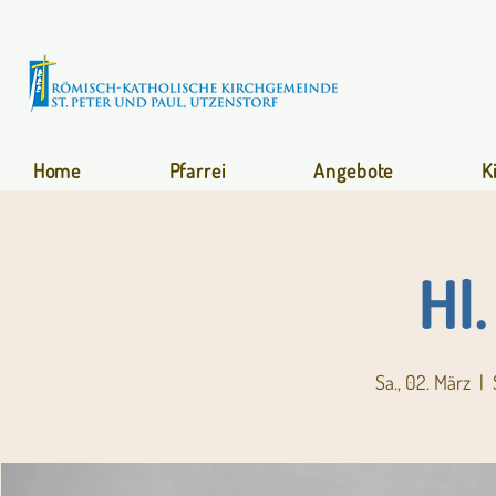
Home
Pfarrei
Angebote
K
Hl
Sa., 02. März
  |  