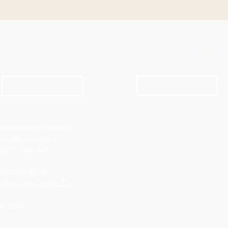
Angebot für Kinder,
Aktuelles Pfarrblatt
Jugendliche und Familien
Angebot
kathbern
Kath. Kirche Utzenstorf
Landshutstrasse 41
3427 Utzenstorf
032 665 39 39
info@kathutzenstorf.ch
© 2026