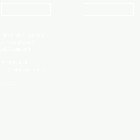
Angebot
kathbern
Kath. Kirche Utzenstorf
Landshutstrasse 41
3427 Utzenstorf
032 665 39 39
info@kathutzenstorf.ch
© 2026