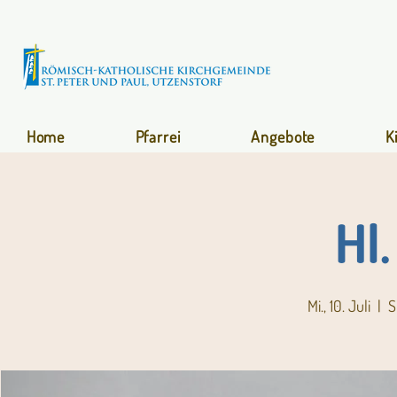
Home
Pfarrei
Angebote
K
Hl
Mi., 10. Juli
  |  
S