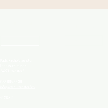
Angebot für Kinder,
Aktuelles Pfarrblatt
Jugendliche und Familien
Angebot
kathbern
Kath. Kirche Utzenstorf
Landshutstrasse 41
3427 Utzenstorf
032 665 39 39
info@kathutzenstorf.ch
© 2026