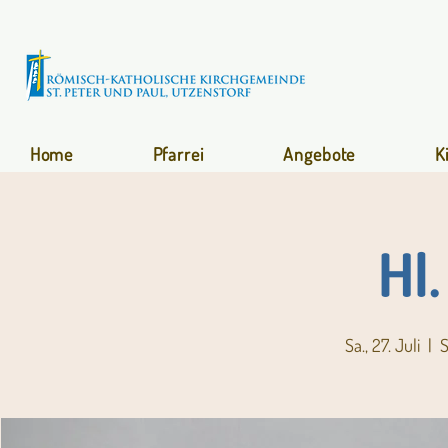
Home
Pfarrei
Angebote
K
Hl
Sa., 27. Juli
  |  
S