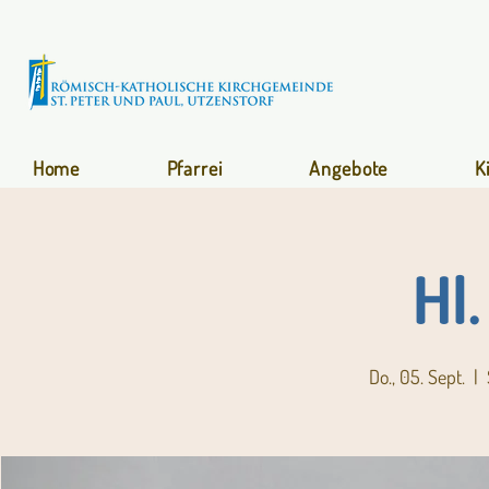
Home
Pfarrei
Angebote
K
Hl
Do., 05. Sept.
  |  