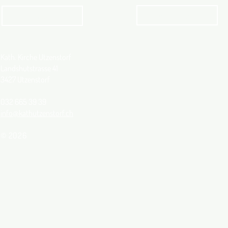
Angebot
kathbern
Kath. Kirche Utzenstorf
Landshutstrasse 41
3427 Utzenstorf
032 665 39 39
info@kathutzenstorf.ch
© 2026