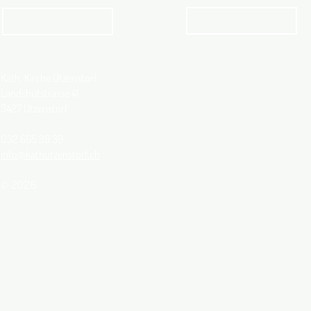
Angebot
kathbern
Kath. Kirche Utzenstorf
Landshutstrasse 41
3427 Utzenstorf
032 665 39 39
info@kathutzenstorf.ch
© 2026