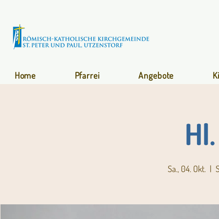
Home
Pfarrei
Angebote
K
Hl
Sa., 04. Okt.
  |  
S