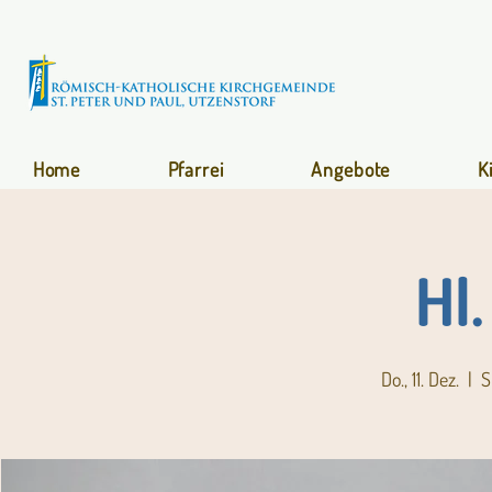
Home
Pfarrei
Angebote
K
Hl
Do., 11. Dez.
  |  
S