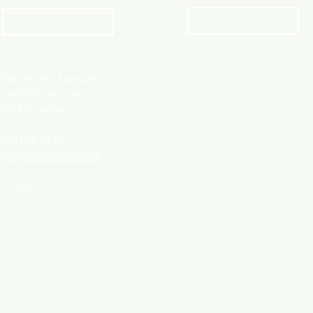
Angebot
kathbern
Kath. Kirche Utzenstorf
Landshutstrasse 41
3427 Utzenstorf
032 665 39 39
info@kathutzenstorf.ch
© 2026