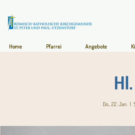
Home
Pfarrei
Angebote
K
Hl
Do., 22. Jan.
  |  