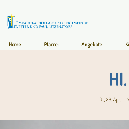
Home
Pfarrei
Angebote
K
Hl
Di., 28. Apr.
  |  
S