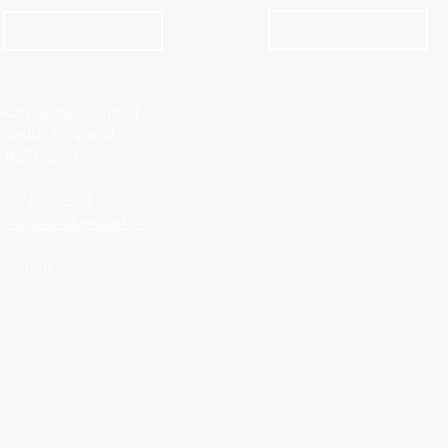
Angebot
kathbern
Kath. Kirche Utzenstorf
Landshutstrasse 41
3427 Utzenstorf
032 665 39 39
info@kathutzenstorf.ch
© 2026