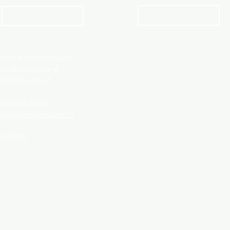
Angebot
kathbern
Kath. Kirche Utzenstorf
Landshutstrasse 41
3427 Utzenstorf
032 665 39 39
info@kathutzenstorf.ch
© 2026