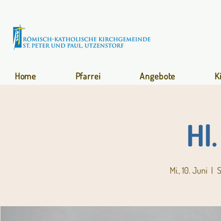
Home
Pfarrei
Angebote
K
Hl
Mi., 10. Juni
  |  
S