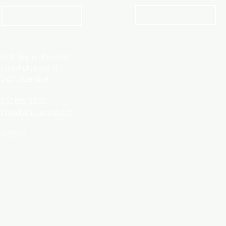
Angebot
kathbern
Kath. Kirche Utzenstorf
Landshutstrasse 41
3427 Utzenstorf
032 665 39 39
info@kathutzenstorf.ch
© 2026