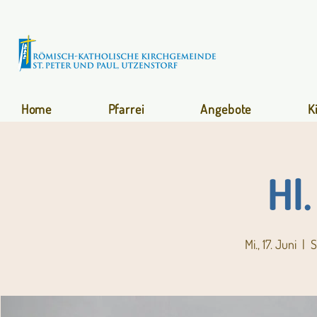
Home
Pfarrei
Angebote
K
Hl
Mi., 17. Juni
  |  
S