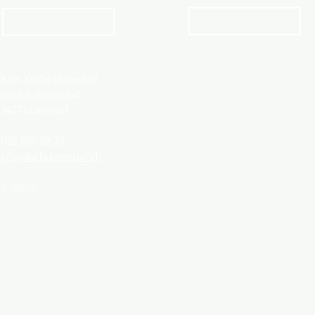
Angebot
kathbern
Kath. Kirche Utzenstorf
Landshutstrasse 41
3427 Utzenstorf
032 665 39 39
info@kathutzenstorf.ch
© 2026