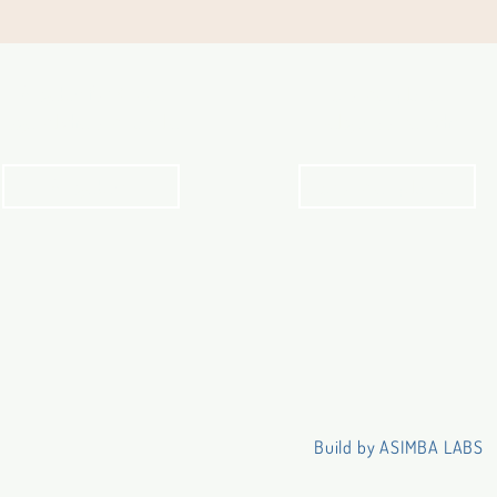
Angebot für Kinder,
Stundenpläne
Jugendliche und Familien
Religionsunterricht
Angebot
Stundenpläne
Build by ASIMBA LABS