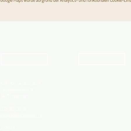
Google Maps wurde aufgrund der Analytics- und funktionalen Cookie-Einst
Angebot für Kinder,
Aktuelles Pfarrblatt
Jugendliche und Familien
Angebot
kathbern
Kath. Kirche Utzenstorf
Landshutstrasse 41
3427 Utzenstorf
032 665 39 39
info@kathutzenstorf.ch
© 2026