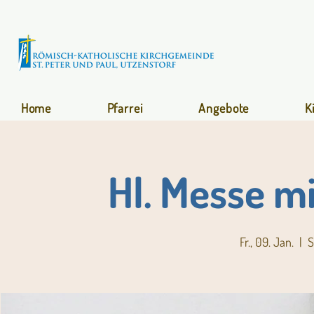
Home
Pfarrei
Angebote
K
Hl. Messe m
Fr., 09. Jan.
  |  
S