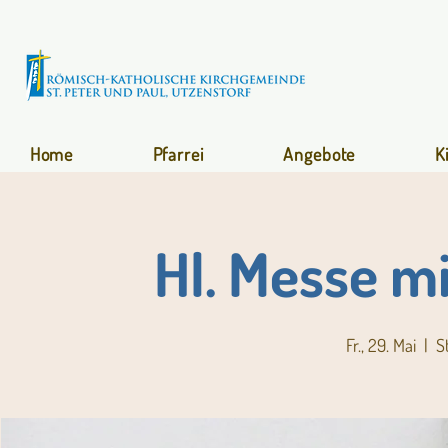
Home
Pfarrei
Angebote
K
Hl. Messe m
Fr., 29. Mai
  |  
S