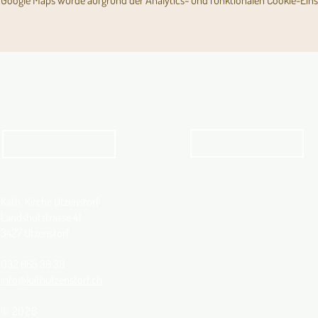
Google Maps wurde aufgrund der Analytics- und funktionalen Cookie-Einst
Angebot für Kinder,
Aktuelles Pfarrblatt
Jugendliche und Familien
Angebot
kathbern
Kath. Kirche Utzenstorf
Landshutstrasse 41
3427 Utzenstorf
032 665 39 39
info@kathutzenstorf.ch
© 2026