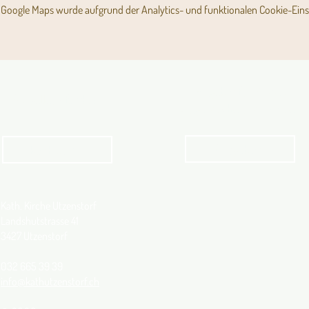
Google Maps wurde aufgrund der Analytics- und funktionalen Cookie-Einst
Angebot für Kinder,
Aktuelles Pfarrblatt
Jugendliche und Familien
Angebot
kathbern
Kath. Kirche Utzenstorf
Landshutstrasse 41
3427 Utzenstorf
032 665 39 39
info@kathutzenstorf.ch