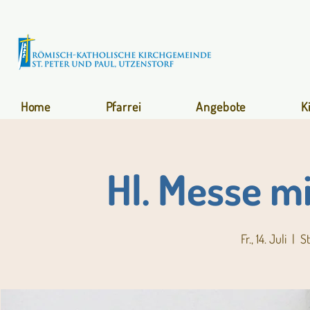
Home
Pfarrei
Angebote
K
Hl. Messe m
Fr., 14. Juli
  |  
St