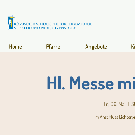
Home
Pfarrei
Angebote
K
Hl. Messe m
Fr., 09. Mai
  |  
S
Im Anschluss Lichterp