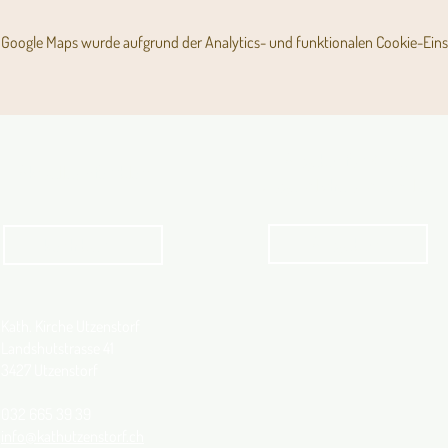
Google Maps wurde aufgrund der Analytics- und funktionalen Cookie-Einst
Angebot für Kinder,
Aktuelles Pfarrblatt
Jugendliche und Familien
Angebot
kathbern
Kath. Kirche Utzenstorf
Landshutstrasse 41
3427 Utzenstorf
032 665 39 39
info@kathutzenstorf.ch