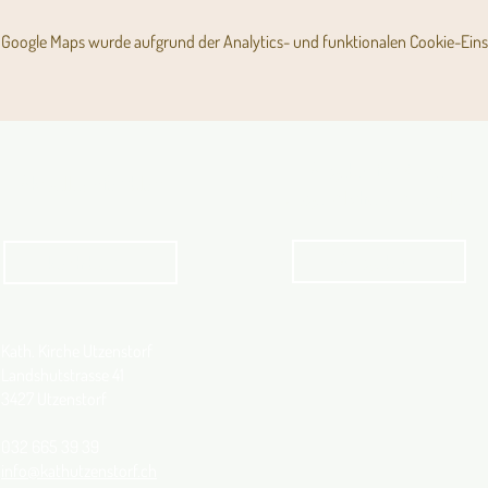
Google Maps wurde aufgrund der Analytics- und funktionalen Cookie-Einst
Angebot für Kinder,
Aktuelles Pfarrblatt
Jugendliche und Familien
Angebot
kathbern
Kath. Kirche Utzenstorf
Landshutstrasse 41
3427 Utzenstorf
032 665 39 39
info@kathutzenstorf.ch