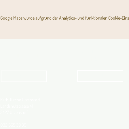
Google Maps wurde aufgrund der Analytics- und funktionalen Cookie-Einst
Angebot für Kinder,
Aktuelles Pfarrblatt
Jugendliche und Familien
Angebot
kathbern
Kath. Kirche Utzenstorf
Landshutstrasse 41
3427 Utzenstorf
032 665 39 39