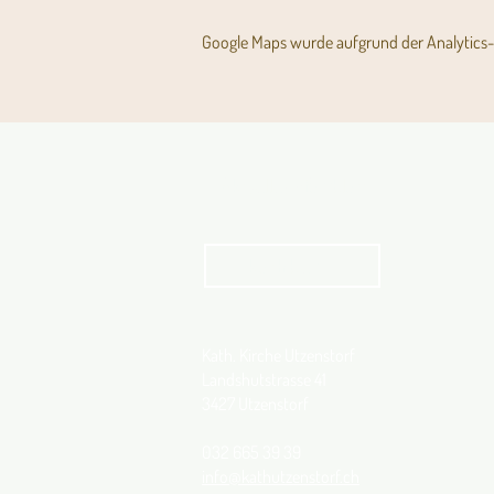
Google Maps wurde aufgrund der Analytics- 
Aktuelles Pfarrblatt
kathbern
Kath. Kirche Utzenstorf
Landshutstrasse 41
3427 Utzenstorf
032 665 39 39
info@kathutzenstorf.ch