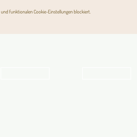
und funktionalen Cookie-Einstellungen blockiert.
Angebot für Kinder,
Stundenpläne
Jugendliche und Familien
Religionsunterricht
Angebot
Stundenpläne