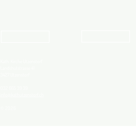
Angebot für Kinder,
Aktuelles Pfarrblatt
Jugendliche und Familien
Angebot
kathbern
Kath. Kirche Utzenstorf
Landshutstrasse 41
3427 Utzenstorf
032 665 39 39
info@kathutzenstorf.ch
© 2026