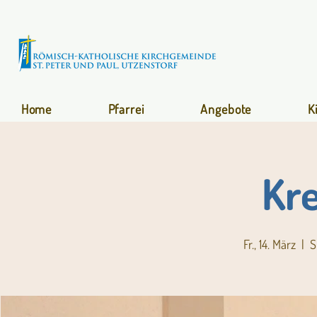
Home
Pfarrei
Angebote
K
Kr
Fr., 14. März
  |  
S