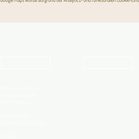
Google Maps wurde aufgrund der Analytics- und funktionalen Cookie-Einst
Angebot für Kinder,
Aktuelles Pfarrblatt
Jugendliche und Familien
Angebot
kathbern
Kath. Kirche Utzenstorf
Landshutstrasse 41
3427 Utzenstorf
032 665 39 39
info@kathutzenstorf.ch
© 2026