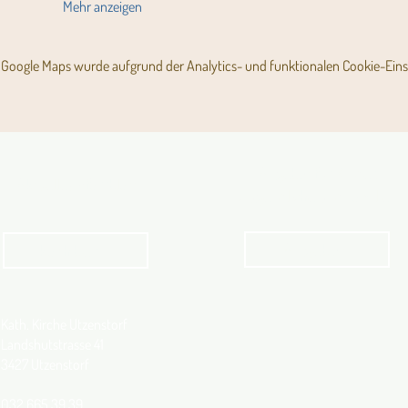
Mehr anzeigen
Google Maps wurde aufgrund der Analytics- und funktionalen Cookie-Einst
Angebot für Kinder,
Aktuelles Pfarrblatt
Jugendliche und Familien
Angebot
kathbern
Kath. Kirche Utzenstorf
Landshutstrasse 41
3427 Utzenstorf
032 665 39 39