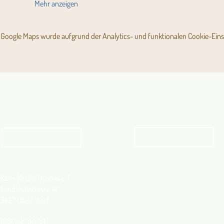
Mehr anzeigen
Google Maps wurde aufgrund der Analytics- und funktionalen Cookie-Einst
Angebot für Kinder,
Aktuelles Pfarrblatt
Jugendliche und Familien
Angebot
kathbern
Kath. Kirche Utzenstorf
Landshutstrasse 41
3427 Utzenstorf
032 665 39 39