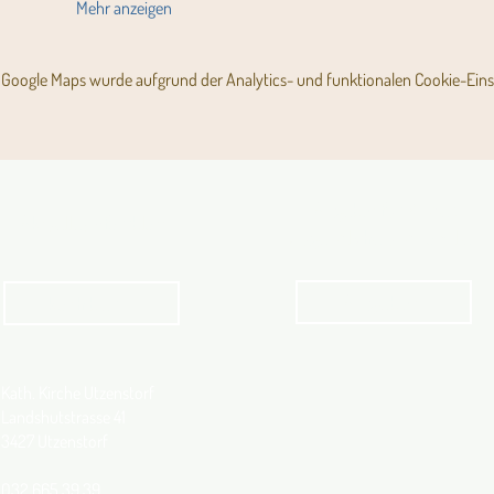
Mehr anzeigen
Google Maps wurde aufgrund der Analytics- und funktionalen Cookie-Einst
Angebot für Kinder,
Aktuelles Pfarrblatt
Jugendliche und Familien
Angebot
kathbern
Kath. Kirche Utzenstorf
Landshutstrasse 41
3427 Utzenstorf
032 665 39 39