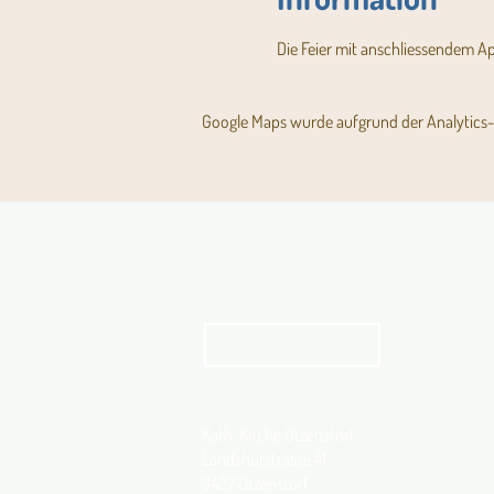
Die Feier mit anschliessendem A
Google Maps wurde aufgrund der Analytics- 
Aktuelles Pfarrblatt
kathbern
Kath. Kirche Utzenstorf
Landshutstrasse 41
3427 Utzenstorf