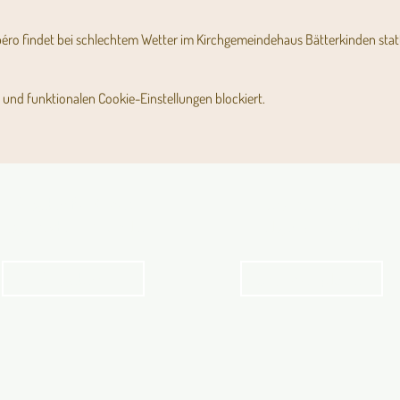
péro findet bei schlechtem Wetter im Kirchgemeindehaus Bätterkinden stat
und funktionalen Cookie-Einstellungen blockiert.
Angebot für Kinder,
Stundenpläne
Jugendliche und Familien
Religionsunterricht
Angebot
Stundenpläne