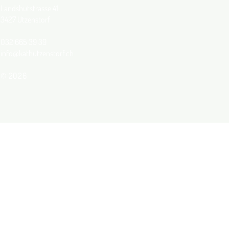
Landshutstrasse 41
3427 Utzenstorf
032 665 39 39
info@kathutzenstorf.ch
© 2026