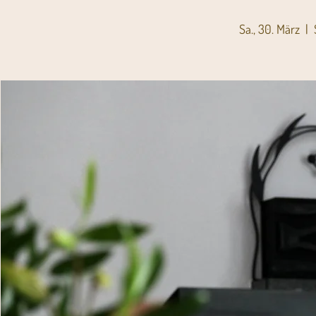
Sa., 30. März
  |  