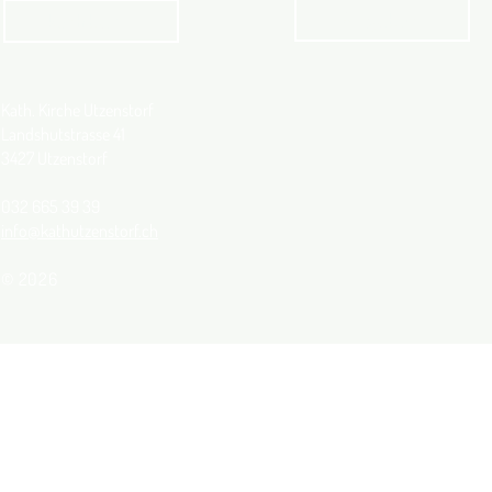
Angebot
kathbern
Kath. Kirche Utzenstorf
Landshutstrasse 41
3427 Utzenstorf
032 665 39 39
info@kathutzenstorf.ch
© 2026