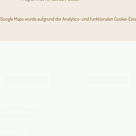
Google Maps wurde aufgrund der Analytics- und funktionalen Cookie-Einst
Angebot für Kinder,
Aktuelles Pfarrblatt
Jugendliche und Familien
Angebot
kathbern
Kath. Kirche Utzenstorf
Landshutstrasse 41
3427 Utzenstorf
032 665 39 39