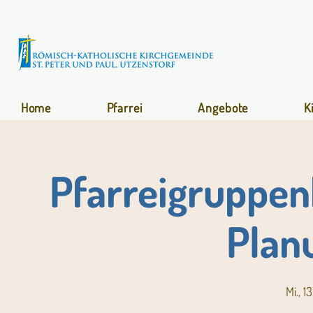
Home
Pfarrei
Angebote
K
Pfarreigruppen
Plan
Mi., 13