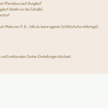
 dem Pfarreibus nach Burgdorf
a Burgdorf (direkt vor der Eishalle).
tzenstorf
uh-Miete von Fr. 6.-, falls du keine eigenen Schlittschuhe mitbringst).
und funktionalen Cookie-Einstellungen blockiert.
Angebot für Kinder,
Stundenpläne
Jugendliche und Familien
Religionsunterricht
Angebot
Stundenpläne