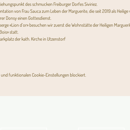
ziehungspunkt des schmucken Freiburger Dorfes Siviriez.
ntation von Frau Sauca zum Leben der Marguerite, die seit 2019 als Heilige 
rrer Donsy einen Gottesdienst.
rge «Lion d’or» besuchen wir zuerst die Wohnstätte der Heiligen Marguerit
ois» statt.
rkplatz der kath. Kirche in Utzenstorf 
und funktionalen Cookie-Einstellungen blockiert.
Angebot für Kinder,
Stundenpläne
Jugendliche und Familien
Religionsunterricht