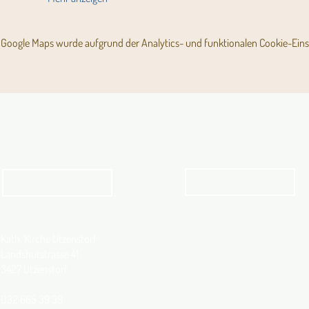
Google Maps wurde aufgrund der Analytics- und funktionalen Cookie-Einst
Angebot für Kinder,
Aktuelles Pfarrblatt
Jugendliche und Familien
Angebot
kathbern
Kath. Kirche Utzenstorf
Landshutstrasse 41
3427 Utzenstorf
032 665 39 39