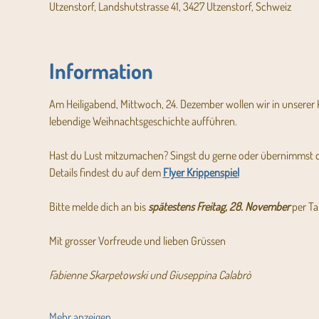
Utzenstorf, Landshutstrasse 41, 3427 Utzenstorf, Schweiz
Information
Am Heiligabend, Mittwoch, 24. Dezember wollen wir in unserer
lebendige Weihnachtsgeschichte aufführen.
Hast du Lust mitzumachen? Singst du gerne oder übernimmst du 
Details findest du auf dem 
Flyer Krippenspiel
Bitte melde dich an bis 
spätestens Freitag, 28. November
 per Ta
Mit grosser Vorfreude und lieben Grüssen
Fabienne Skarpetowski und Giuseppina Calabrò
Mehr anzeigen