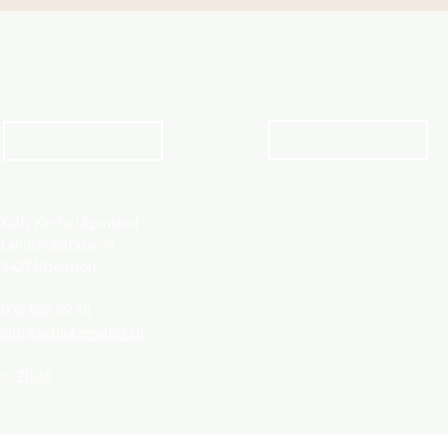
Angebot für Kinder,
Aktuelles Pfarrblatt
Jugendliche und Familien
Angebot
kathbern
Kath. Kirche Utzenstorf
Landshutstrasse 41
3427 Utzenstorf
032 665 39 39
info@kathutzenstorf.ch
© 2026