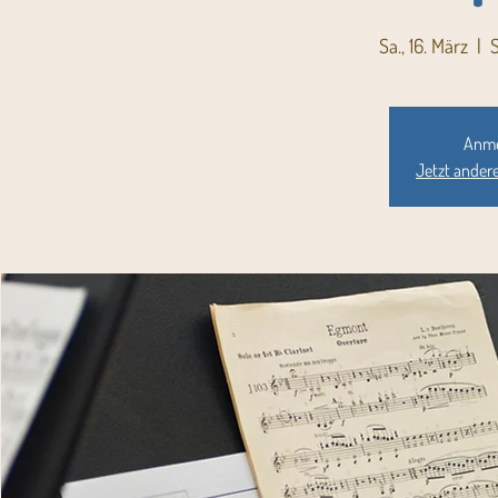
Sa., 16. März
  |  
S
Anme
Jetzt ander