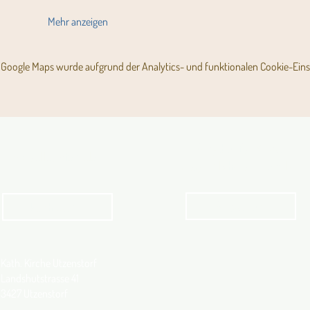
Mehr anzeigen
Google Maps wurde aufgrund der Analytics- und funktionalen Cookie-Einst
Angebot für Kinder,
Aktuelles Pfarrblatt
Jugendliche und Familien
Angebot
kathbern
Kath. Kirche Utzenstorf
Landshutstrasse 41
3427 Utzenstorf