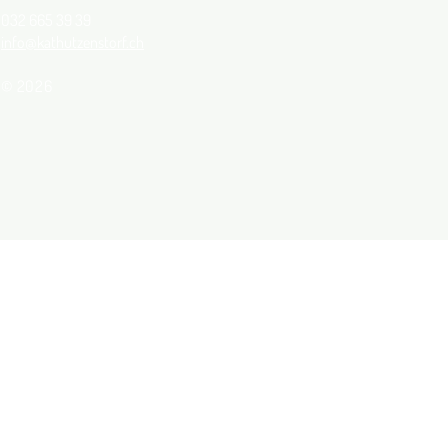
032 665 39 39
info@kathutzenstorf.ch
© 2026