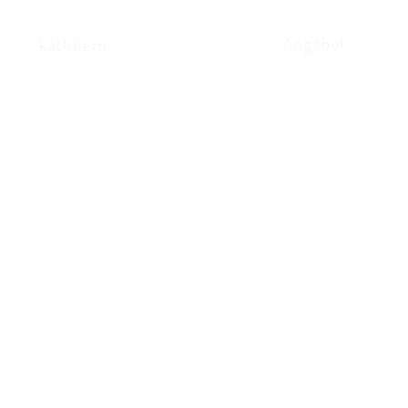
Angebot
kathbern
Kath. Kirche Utzenstorf
Landshutstrasse 41
3427 Utzenstorf
032 665 39 39
info@kathutzenstorf.ch
© 2026