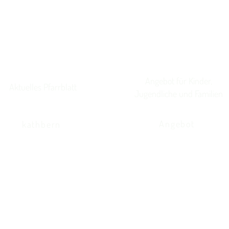
Angebot für Kinder,
Aktuelles Pfarrblatt
Jugendliche und Familien
Angebot
kathbern
Kath. Kirche Utzenstorf
Landshutstrasse 41
3427 Utzenstorf
032 665 39 39
info@kathutzenstorf.ch