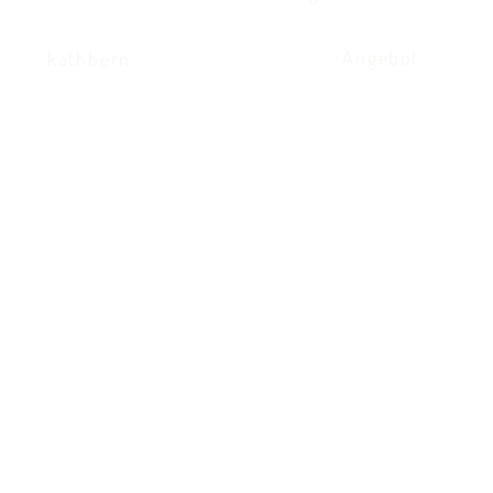
Angebot
kathbern
Kath. Kirche Utzenstorf
Landshutstrasse 41
3427 Utzenstorf
032 665 39 39
info@kathutzenstorf.ch
© 2026