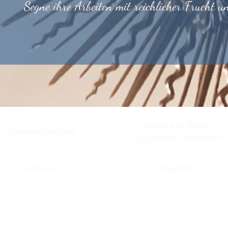
Segne ihre Arbeiten mit reichlicher Frucht 
Angebot für Kinder,
Aktuelles Pfarrblatt
Jugendliche und Familien
Angebot
kathbern
Kath. Kirche Utzenstorf
Landshutstrasse 41