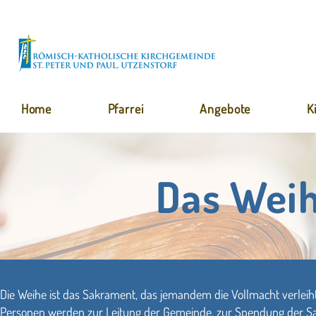
Home
Pfarrei
Angebote
K
Das Wei
Die Weihe ist das Sakrament, das jemandem die Vollmacht verleiht, 
Personen werden zur Leitung der Gemeinde, zur Spendung der S